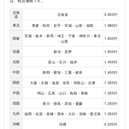
は、税込価格です。
北海
北海道
3,650
円
道
東北
青森
・
秋田
・
岩手
・
宮城
・
山形
・
福島
1,980
円
茨城
・
栃木
・
群馬
・
埼玉
・
千葉
・
神奈川
・
東京
関東
1,600
円
・
山梨
信越
新潟
・
長野
1,600
円
北陸
富山
・
石川
・
福井
1,450
円
中部
静岡
・
愛知
・
三重
・
岐阜
1,450
円
関西
大阪
・
京都
・
滋賀
・
奈良
・
和歌山
・
兵庫
1,350
円
中国
岡山
・
広島
・
山口
・
鳥取
・
島根
1,350
円
四国
香川
・
徳島
・
高知
・
愛媛
1,350
円
九州
福岡
・
佐賀
・
長崎
・
熊本
・
大分
・
宮崎
・
鹿児島
1,350
円
沖縄
沖縄
4,230
円