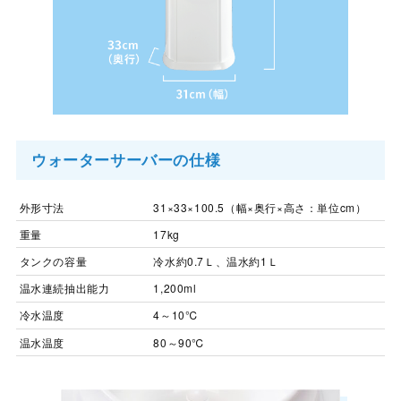
ウォーターサーバーの仕様
外形寸法
31×33×100.5（幅×奥行×高さ：単位cm）
重量
17kg
タンクの容量
冷水約0.7Ｌ、温水約1Ｌ
温水連続抽出能力
1,200ml
冷水温度
4～10℃
温水温度
80～90℃