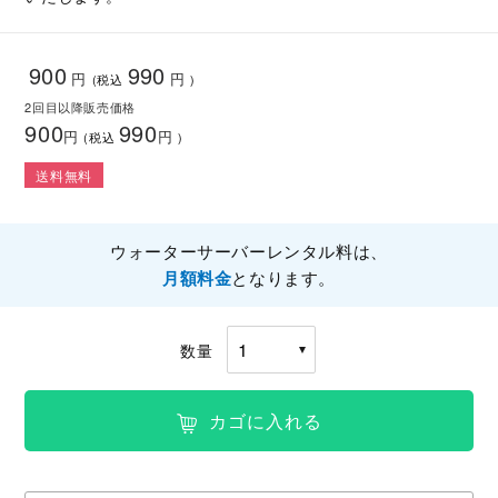
900
990
円
円
(税込
)
2回目以降販売価格
900
990
円
円
(税込
)
送料無料
ウォーターサーバーレンタル料は、
月額料金
となります。
数量
カゴに入れる